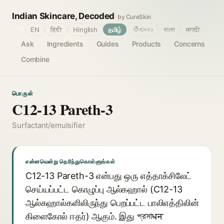
Indian Skincare, Decoded
by CureSkin
🌐
EN
हिंदी
Hinglish
தமிழ்
తెలుగు
বাংলা
मराठी
Ask
Ingredients
Guides
Products
Concerns
Combine
பொருள்
C12-13 Pareth-3
Surfactant/emulsifier
என்னவென்று தெரிந்துகொள்ளுங்கள்
C12-13 Pareth-3 என்பது ஒரு எத்தாக்சிலேட்
செய்யப்பட்ட கொழுப்பு ஆல்கஹால் (C12-13
ஆல்கஹால்களிலிருந்து பெறப்பட்ட பாலிஎத்திலின்
கிளைகோல் ஈதர்) ஆகும். இது প্রসাधन