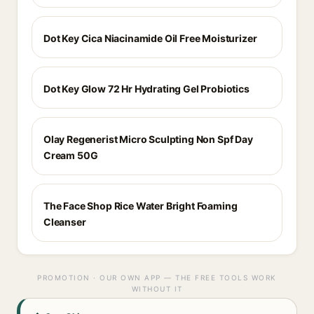
Dot Key Cica Niacinamide Oil Free Moisturizer
Dot Key Glow 72 Hr Hydrating Gel Probiotics
Olay Regenerist Micro Sculpting Non Spf Day
Cream 50G
The Face Shop Rice Water Bright Foaming
Cleanser
PROMOTION · OUR OWN APP — THE FREE TOOLS WORK
WITHOUT IT