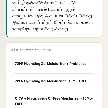
फॉर्मুलेशன்களில் நோનியোनிக்
சர்ஃபாக்டன்ட், எமல்சிஃபையர் மற்றும்
சால்யூবிலाइজர் ஆக பயன்படுத்தப்படுகிறது.
இது எண்ணெய் மற்றும் நீர் கட்டங்களை கலக்க
உதவுகிறது மற்றும் சிதறடிக்கிறது.
இந்த தயாரிப்புகளில் உள்ளது
72HR Hydrating Gel Moisturizer + Probiotics
72HR Hydrating Gel Moisturizer - 15ML-FREE
CICA + Niacinamide Oil Free Moisturizer - 15ML-
FREE