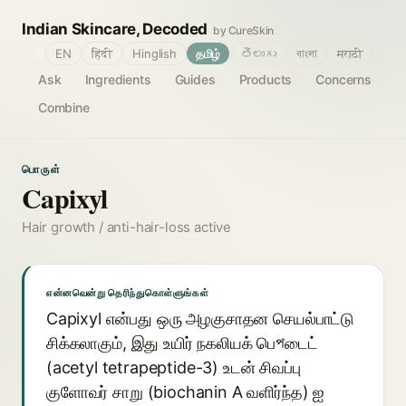
Indian Skincare, Decoded
by CureSkin
🌐
EN
हिंदी
Hinglish
தமிழ்
తెలుగు
বাংলা
मराठी
Ask
Ingredients
Guides
Products
Concerns
Combine
பொருள்
Capixyl
Hair growth / anti-hair-loss active
என்னவென்று தெரிந்துகொள்ளுங்கள்
Capixyl என்பது ஒரு அழகுசாதன செயல்பாட்டு
சிக்கலாகும், இது உயிர் நகலியக் பெপடைட்
(acetyl tetrapeptide-3) உடன் சிவப்பு
குளோவர் சாறு (biochanin A வளிர்ந்த) ஐ