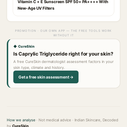
Vitamin C + E Sunscreen SPF 50+ PA++++ With
New-Age UV Filters
PROMOTION · OUR OWN APP — THE FREE TOOLS WORK
WITHOUT IT
◆ CureSkin
Is Caprylic Triglyceride right for your skin?
A free CureSkin dermatologist assessment factors in your
skin type, climate and history.
Get a free skin assessment →
How we analyse
· Not medical advice · Indian Skincare, Decoded
by
CureSkin
.