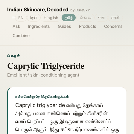
Indian Skincare, Decoded
by CureSkin
🌐
EN
हिंदी
Hinglish
தமிழ்
తెలుగు
বাংলা
मराठी
Ask
Ingredients
Guides
Products
Concerns
Combine
பொருள்
Caprylic Triglyceride
Emollient / skin-conditioning agent
என்னவென்று தெரிந்துகொள்ளுங்கள்
Caprylic triglyceride என்பது தேங்காய்
அல்லது பனை எண்ணெய் மற்றும் கிளிசரின்
எனப் பெறப்பட்ட ஒரு இலகுவான எண்ணெய்ப்
பொருள் ஆகும். இது ত்বக நிர்மாணங்களில் ஒரு