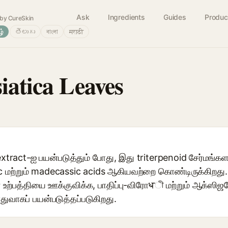
Ask
Ingredients
Guides
Produc
by CureSkin
ழ்
తెలుగు
বাংলা
मराठी
iatica Leaves
extract-ஐ பயன்படுத்தும் போது, இது triterpenoid சேர்மங்க
c மற்றும் madecassic acids ஆகியவற்றை கொண்டிருக்கிறத
உற்பத்தியை ஊக்குவிக்க, பாதிப்பு-விரோधী மற்றும் ஆக்ஸி
ாகப் பயன்படுத்தப்படுகிறது.