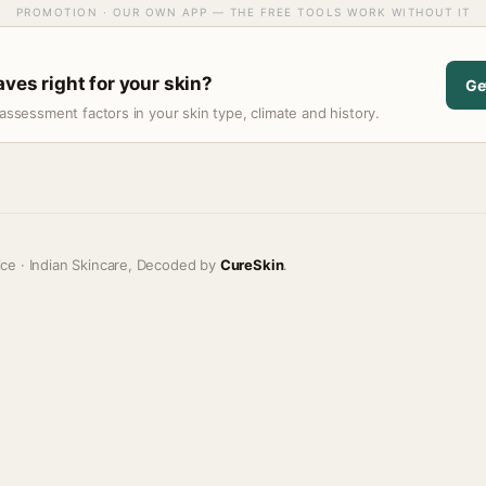
PROMOTION · OUR OWN APP — THE FREE TOOLS WORK WITHOUT IT
aves right for your skin?
Ge
assessment factors in your skin type, climate and history.
ice · Indian Skincare, Decoded by
CureSkin
.