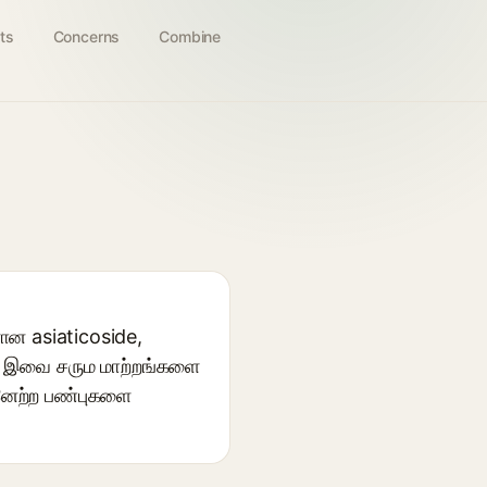
ts
Concerns
Combine
ளான asiaticoside,
ு. இவை சரும மாற்றங்களை
ஜனேற்ற பண்புகளை