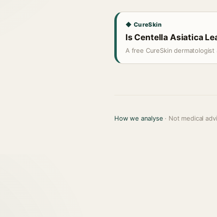
◆ CureSkin
Is Centella Asiatica Le
A free CureSkin dermatologist 
How we analyse
· Not medical adv