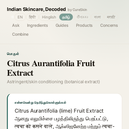
Indian Skincare, Decoded
by CureSkin
🌐
EN
हिंदी
Hinglish
தமிழ்
తెలుగు
বাংলা
मराठी
Ask
Ingredients
Guides
Products
Concerns
Combine
பொருள்
Citrus Aurantifolia Fruit
Extract
Astringent/skin conditioning (botanical extract)
என்னவென்று தெரிந்துகொள்ளுங்கள்
Citrus Aurantifolia (lime) Fruit Extract
ஆனது எலுமிச்சை பழத்திலிருந்து பெறப்பட்டு,
त्वचा को कसने वाले, ஆக்ஸிஜனேற்ற மற்றும் त्वचा-