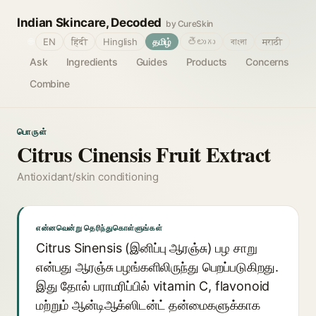
Indian Skincare, Decoded
by CureSkin
🌐
EN
हिंदी
Hinglish
தமிழ்
తెలుగు
বাংলা
मराठी
Ask
Ingredients
Guides
Products
Concerns
Combine
பொருள்
Citrus Cinensis Fruit Extract
Antioxidant/skin conditioning
என்னவென்று தெரிந்துகொள்ளுங்கள்
Citrus Sinensis (இனிப்பு ஆரஞ்சு) பழ சாறு
என்பது ஆரஞ்சு பழங்களிலிருந்து பெறப்படுகிறது.
இது தோல் பராமரிப்பில் vitamin C, flavonoid
மற்றும் ஆன்டிஆக்ஸிடன்ட் தன்மைகளுக்காக