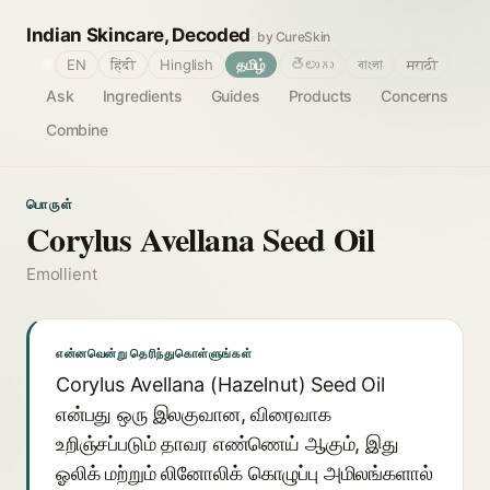
Indian Skincare, Decoded
by CureSkin
🌐
EN
हिंदी
Hinglish
தமிழ்
తెలుగు
বাংলা
मराठी
Ask
Ingredients
Guides
Products
Concerns
Combine
பொருள்
Corylus Avellana Seed Oil
Emollient
என்னவென்று தெரிந்துகொள்ளுங்கள்
Corylus Avellana (Hazelnut) Seed Oil
என்பது ஒரு இலகுவான, விரைவாக
உறிஞ்சப்படும் தாவர எண்ணெய் ஆகும், இது
ஓலிக் மற்றும் லினோலிக் கொழுப்பு அமிலங்களால்