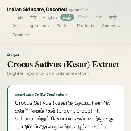
Indian Skincare, Decoded
by CureSkin
🌐
EN
हिंदी
Hinglish
தமிழ்
తెలుగు
বাংলা
मराठी
Ask
Ingredients
Guides
Products
Concerns
Combine
பொருள்
Crocus Sativus (Kesar) Extract
Brightening/antioxidant botanical extract
என்னவென்று தெரிந்துகொள்ளுங்கள்
Crocus Sativus (kesar/குங்குமப்பூ) சாற்றில்
கரோটினாய்டுகள் (crocin, crocetin),
safranal மற்றும் flavonoids உள்ளன. இது சரும
பராமரிப்பில் ஆக்ஸிஜனேற்றி, அழற்சி எதிர்ப்பு