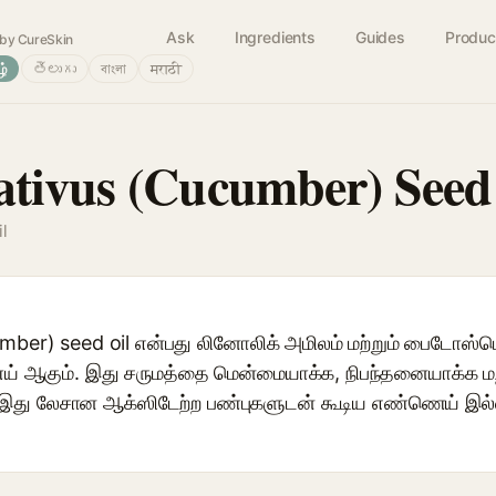
Ask
Ingredients
Guides
Produc
by CureSkin
ழ்
తెలుగు
বাংলা
मराठी
tivus (Cucumber) Seed
l
ber) seed oil என்பது லினோலிக் அமிலம் மற்றும் பைடோஸ்டெர
ஆகும். இது சருமத்தை மென்மையாக்க, நிபந்தனையாக்க மற்ற
 இது லேசான ஆக்ஸிடேற்ற பண்புகளுடன் கூடிய எண்ணெய் இல