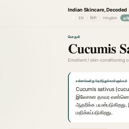
Indian Skincare, Decoded
🌐
EN
हिंदी
Hinglish
தமி
பொருள்
Cucumis Sa
Emollient / skin-conditioning oi
என்னவென்று தெரிந்துகொள்ளுங்கள்
Cucumis sativus (cucum
இலேசான தாவர எண்ணெய் 
ஆதரிக்க பயன்படுகிறது.
மதிக்கப்படுகிறது.