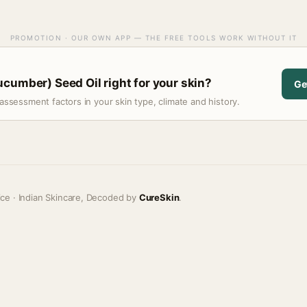
PROMOTION · OUR OWN APP — THE FREE TOOLS WORK WITHOUT IT
cumber) Seed Oil right for your skin?
Ge
assessment factors in your skin type, climate and history.
ice · Indian Skincare, Decoded by
CureSkin
.