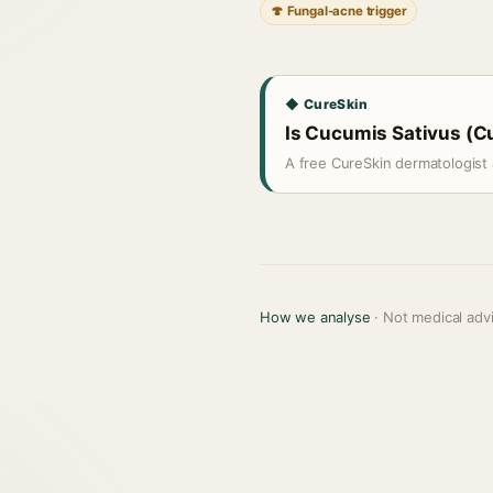
🍄 Fungal-acne trigger
◆ CureSkin
Is Cucumis Sativus (Cu
A free CureSkin dermatologist 
How we analyse
· Not medical adv