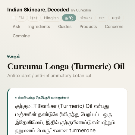
Indian Skincare, Decoded
by CureSkin
🌐
EN
हिंदी
Hinglish
தமிழ்
తెలుగు
বাংলা
मराठी
Ask
Ingredients
Guides
Products
Concerns
Combine
பொருள்
Curcuma Longa (Turmeric) Oil
Antioxidant / anti-inflammatory botanical
என்னவென்று தெரிந்துகொள்ளுங்கள்
குர்குமा லோங்கா (Turmeric) Oil என்பது
மஞ்சளின் தண்டுவேரிலிருந்து பெறப்பட்ட ஒரு
இதேனிலெய், இதில் குர்குமினாய்டுகள் மற்றும்
நறுமணப் பொருட்களான turmerone