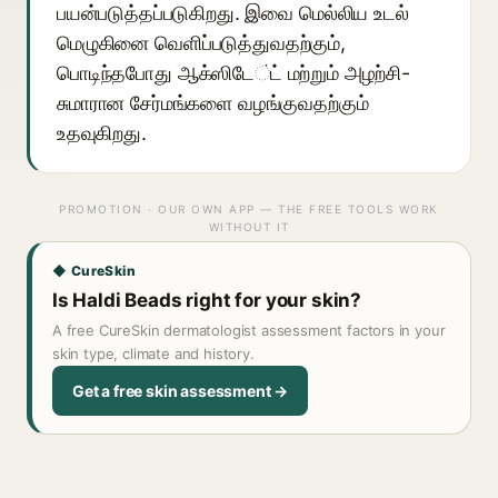
பயன்படுத்தப்படுகிறது. இவை மெல்லிய உடல்
மெழுகினை வெளிப்படுத்துவதற்கும்,
பொடிந்தபோது ஆக்ஸிடேंட் மற்றும் அழற்சி-
சுமாரான சேர்மங்களை வழங்குவதற்கும்
உதவுகிறது.
PROMOTION · OUR OWN APP — THE FREE TOOLS WORK
WITHOUT IT
◆ CureSkin
Is Haldi Beads right for your skin?
A free CureSkin dermatologist assessment factors in your
skin type, climate and history.
Get a free skin assessment →