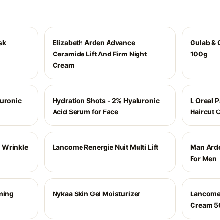
sk
Elizabeth Arden Advance
Gulab & 
Ceramide Lift And Firm Night
100g
Cream
luronic
Hydration Shots - 2% Hyaluronic
L Oreal 
Acid Serum for Face
Haircut 
ti Wrinkle
Lancome Renergie Nuit Multi Lift
Man Arde
For Men
aming
Nykaa Skin Gel Moisturizer
Lancome 
Cream 5