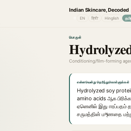
Indian Skincare, Decoded
🌐
EN
हिंदी
Hinglish
தமி
பொருள்
Hydrolyzed
Conditioning/film-forming age
என்னவென்று தெரிந்துகொள்ளுங்கள்
Hydrolyzed soy protein 
amino acids ஆக பிரிக்கப்
ஏனெனில் இது ஈரப்பதம் த
சருமத்தின் மসৃணதை மற்று