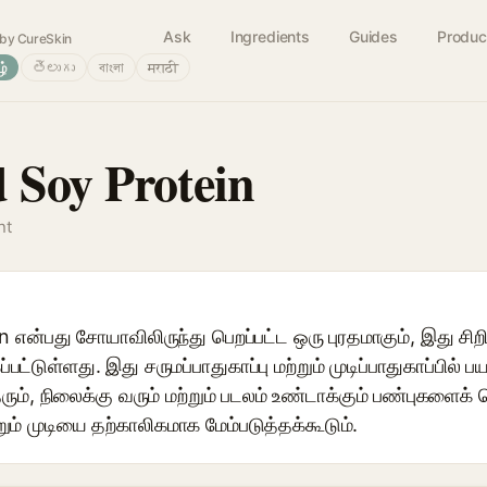
Ask
Ingredients
Guides
Produc
by CureSkin
ழ்
తెలుగు
বাংলা
मराठी
 Soy Protein
nt
என்பது சோயாவிலிருந்து பெறப்பட்ட ஒரு புரதமாகும், இது சிறி
பட்டுள்ளது. இது சருமப்பாதுகாப்பு மற்றும் முடிப்பாதுகாப்பில் ப
ரும், நிலைக்கு வரும் மற்றும் படலம் உண்டாக்கும் பண்புகள
ம் முடியை தற்காலிகமாக மேம்படுத்தக்கூடும்.