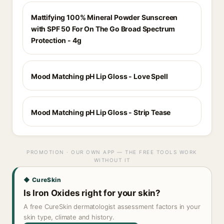
Mattifying 100% Mineral Powder Sunscreen
with SPF 50 For On The Go Broad Spectrum
Protection - 4g
Mood Matching pH Lip Gloss - Love Spell
Mood Matching pH Lip Gloss - Strip Tease
PROMOTION · OUR OWN APP — THE FREE TOOLS WORK
WITHOUT IT
◆ CureSkin
Is Iron Oxides right for your skin?
A free CureSkin dermatologist assessment factors in your
skin type, climate and history.