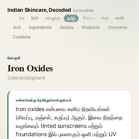
Indian Skincare, Decoded
by CureSkin
🌐
EN
हिंदी
Hinglish
தமிழ்
తెలుగు
বাংলা
मराठी
Ask
Ingredients
Guides
Products
Concerns
Combine
பொருள்
Iron Oxides
Colorant/pigment
என்னவென்று தெரிந்துகொள்ளுங்கள்
Iron oxides என்பவை கனிம நிறவியங்கள்
(சிவப்பு, மஞ்சள், கருப்பு) ஆகும். இவை நிறத்தை
வழங்கவும் tinted sunscreens மற்றும்
foundations இல் புலனாகும் ஒளி மற்றும் UV