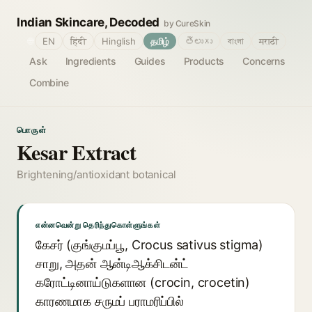
Indian Skincare, Decoded
by CureSkin
🌐
EN
हिंदी
Hinglish
தமிழ்
తెలుగు
বাংলা
मराठी
Ask
Ingredients
Guides
Products
Concerns
Combine
பொருள்
Kesar Extract
Brightening/antioxidant botanical
என்னவென்று தெரிந்துகொள்ளுங்கள்
கேசர் (குங்குமப்பூ, Crocus sativus stigma)
சாறு, அதன் ஆன்டிஆக்சிடன்ட்
கரோட்டினாய்டுகளான (crocin, crocetin)
காரணமாக சருமப் பராமரிப்பில்