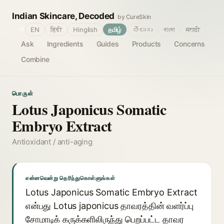
Indian Skincare, Decoded
by CureSkin
🌐
EN
हिंदी
Hinglish
தமிழ்
తెలుగు
বাংলা
मराठी
Ask
Ingredients
Guides
Products
Concerns
Combine
பொருள்
Lotus Japonicus Somatic
Embryo Extract
Antioxidant / anti-aging
என்னவென்று தெரிந்துகொள்ளுங்கள்
Lotus Japonicus Somatic Embryo Extract
என்பது Lotus japonicus தாவரத்தின் வளர்ப்பு
சோமாடிக் கருக்களிலிருந்து பெறப்பட்ட தாவர