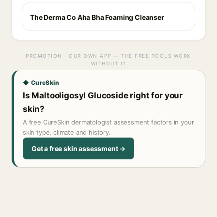
The Derma Co Aha Bha Foaming Cleanser
PROMOTION · OUR OWN APP — THE FREE TOOLS WORK
WITHOUT IT
◆ CureSkin
Is Maltooligosyl Glucoside right for your
skin?
A free CureSkin dermatologist assessment factors in your
skin type, climate and history.
Get a free skin assessment →