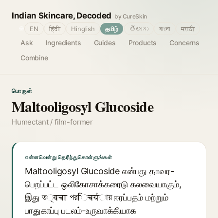
Indian Skincare, Decoded
by CureSkin
🌐
EN
हिंदी
Hinglish
தமிழ்
తెలుగు
বাংলা
मराठी
Ask
Ingredients
Guides
Products
Concerns
Combine
பொருள்
Maltooligosyl Glucoside
Humectant / film-former
என்னவென்று தெரிந்துகொள்ளுங்கள்
Maltooligosyl Glucoside என்பது தாவர-
பெறப்பட்ட ஒலிகோசாக்கரைடு கலவையாகும்,
இது ত्वचा পরिचर्यায় ஈரப்பதம் மற்றும்
பாதுகாப்பு படலம்-உருவாக்கியாக