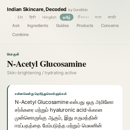
Indian Skincare, Decoded
by CureSkin
🌐
EN
हिंदी
Hinglish
தமிழ்
తెలుగు
বাংলা
मराठी
Ask
Ingredients
Guides
Products
Concerns
Combine
பொருள்
N-Acetyl Glucosamine
Skin-brightening / hydrating active
என்னவென்று தெரிந்துகொள்ளுங்கள்
N-Acetyl Glucosamine என்பது ஒரு அமினோ
சர்க்கரை மற்றும் hyaluronic acid-க்கான
முன்னொருங்கு ஆகும், இது சருமத்தின்
ஈரப்பதத்தை மேம்படுத்த மற்றும் மெலனின்