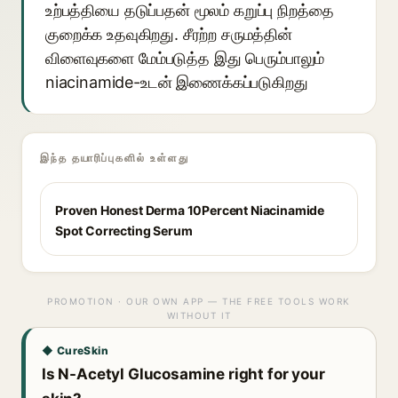
உற்பத்தியை தடுப்பதன் மூலம் கறுப்பு நிறத்தை
குறைக்க உதவுகிறது. சீரற்ற சருமத்தின்
விளைவுகளை மேம்படுத்த இது பெரும்பாலும்
niacinamide-உடன் இணைக்கப்படுகிறது
இந்த தயாரிப்புகளில் உள்ளது
Proven Honest Derma 10Percent Niacinamide
Spot Correcting Serum
PROMOTION · OUR OWN APP — THE FREE TOOLS WORK
WITHOUT IT
◆ CureSkin
Is N-Acetyl Glucosamine right for your