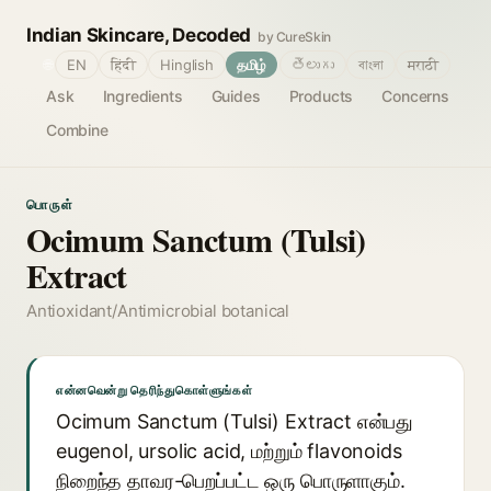
Indian Skincare, Decoded
by CureSkin
🌐
EN
हिंदी
Hinglish
தமிழ்
తెలుగు
বাংলা
मराठी
Ask
Ingredients
Guides
Products
Concerns
Combine
பொருள்
Ocimum Sanctum (Tulsi)
Extract
Antioxidant/Antimicrobial botanical
என்னவென்று தெரிந்துகொள்ளுங்கள்
Ocimum Sanctum (Tulsi) Extract என்பது
eugenol, ursolic acid, மற்றும் flavonoids
நிறைந்த தாவர-பெறப்பட்ட ஒரு பொருளாகும்.