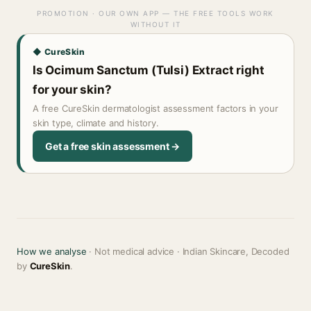
PROMOTION · OUR OWN APP — THE FREE TOOLS WORK
WITHOUT IT
◆ CureSkin
Is Ocimum Sanctum (Tulsi) Extract right
for your skin?
A free CureSkin dermatologist assessment factors in your
skin type, climate and history.
Get a free skin assessment →
How we analyse
· Not medical advice · Indian Skincare, Decoded
by
CureSkin
.