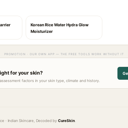
arrier
Korean Rice Water Hydra Glow
Moisturizer
PROMOTION · OUR OWN APP — THE FREE TOOLS WORK WITHOUT IT
ight for your skin?
Ge
assessment factors in your skin type, climate and history.
ice · Indian Skincare, Decoded by
CureSkin
.