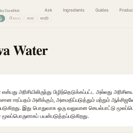
Ask
Ingredients
Guides
Produc
by CureSkin
ழ்
తెలుగు
বাংলা
मराठी
va Water
ர் என்பது அரிசியிலிருந்து பிழிந்தெடுக்கப்பட்ட அல்லது அரி
லேசான ஈரப்பதம் அளிக்கும், அமைதிப்படுத்தும் மற்றும் ஆக்சிஜனேற
டப்படுகிறது. இது பொதுவாக ஒரு வலுவான செயல்பாட்டு மூலப்
் மூலப்பொருளாகப் பயன்படுத்தப்படுகிறது.