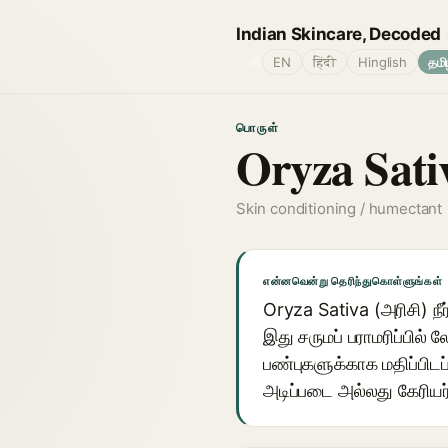
Indian Skincare, Decoded
🌐
EN
हिंदी
Hinglish
தமி
பொருள்
Oryza Sati
Skin conditioning / humectant
என்னவென்று தெரிந்துகொள்ளுங்கள்
Oryza Sativa (அரிசி) நீ
இது சருமப் பராமரிப்பில் 
பண்புகளுக்காக மதிப்பி
அடிப்படை அல்லது கேரியர