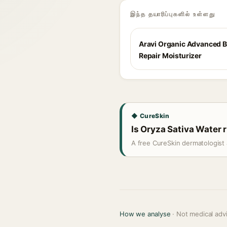
இந்த தயாரிப்புகளில் உள்ளது
Aravi Organic Advanced B
Repair Moisturizer
◆ CureSkin
Is Oryza Sativa Water r
A free CureSkin dermatologist 
How we analyse
· Not medical adv