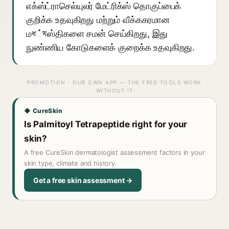
எக்ஸ்ட்ராசெல்யுலர் மேட்ரிக்ஸ் தொகுப்பைக்
குறிக்க உதவுகிறது மற்றும் வீக்ககரமான
மধ்যஸ்திகளை சமன் செய்கிறது, இது
நுண்ணிய கோடுகளைக் குறைக்க உதவுகிறது.
PROMOTION · OUR OWN APP — THE FREE TOOLS WORK
WITHOUT IT
◆ CureSkin
Is Palmitoyl Tetrapeptide right for your
skin?
A free CureSkin dermatologist assessment factors in your
skin type, climate and history.
Get a free skin assessment →