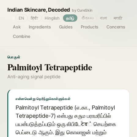
Indian Skincare, Decoded
by CureSkin
🌐
EN
हिंदी
Hinglish
தமிழ்
తెలుగు
বাংলা
मराठी
Ask
Ingredients
Guides
Products
Concerns
Combine
பொருள்
Palmitoyl Tetrapeptide
Anti-aging signal peptide
என்னவென்று தெரிந்துகொள்ளுங்கள்
Palmitoyl Tetrapeptide (எ.கா., Palmitoyl
Tetrapeptide-7) என்பது சரும பராமரிப்பில்
பயன்படுத்தப்படும் ஒரு லிபிடேटेड் செயற்கை
பெப்டைடு ஆகும். இது கொலாஜன் மற்றும்