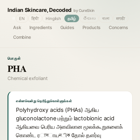
Indian Skincare, Decoded
by CureSkin
🌐
EN
हिंदी
Hinglish
தமிழ்
తెలుగు
বাংলা
मराठी
Ask
Ingredients
Guides
Products
Concerns
Combine
பொருள்
PHA
Chemical exfoliant
என்னவென்று தெரிந்துகொள்ளுங்கள்
Polyhydroxy acids (PHAs) ஆகிய
gluconolactone மற்றும் lactobionic acid
ஆகியவை பெரிய அளவிலான மூலக்கூறுகளைக்
கொண்ட ரাসாயনிক தோல் தளர்வு