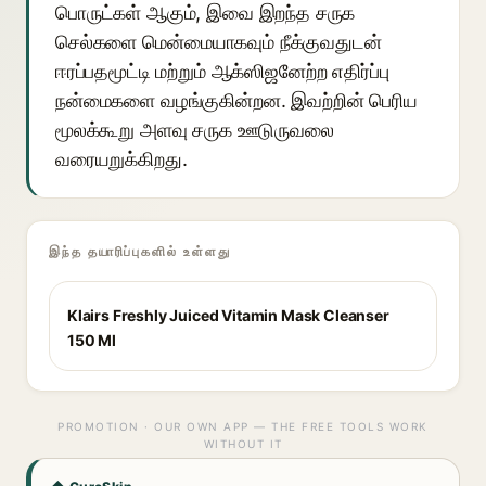
பொருட்கள் ஆகும், இவை இறந்த சருக
செல்களை மென்மையாகவும் நீக்குவதுடன்
ஈரப்பதமூட்டி மற்றும் ஆக்ஸிஜனேற்ற எதிர்ப்பு
நன்மைகளை வழங்குகின்றன. இவற்றின் பெரிய
மூலக்கூறு அளவு சருக ஊடுருவலை
வரையறுக்கிறது.
இந்த தயாரிப்புகளில் உள்ளது
Klairs Freshly Juiced Vitamin Mask Cleanser
150 Ml
PROMOTION · OUR OWN APP — THE FREE TOOLS WORK
WITHOUT IT