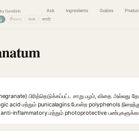
Ask
Ingredients
Guides
Produc
by CureSkin
ழ்
తెలుగు
বাংলা
मराठी
anatum
ranate) பிரித்தெடுக்கப்பட்ட சாறு பழம், விதை அல்லது தோ
llagic acid மற்றும் punicalagins போன்ற polyphenols நிறைந்
t, anti-inflammatory மற்றும் photoprotective பண்புகளுக்க