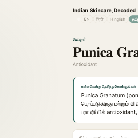
Indian Skincare, Decoded
🌐
EN
हिंदी
Hinglish
தமி
பொருள்
Punica Gr
Antioxidant
என்னவென்று தெரிந்துகொள்ளுங்கள்
Punica Granatum (pomeg
பெறப்படுகிறது மற்றும் e
பராமரிப்பில் antioxidan