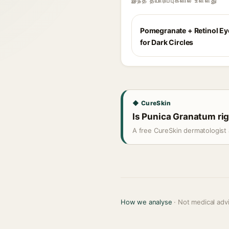
இந்த தயாரிப்புகளில் உள்ளது
Pomegranate + Retinol E
for Dark Circles
◆ CureSkin
Is Punica Granatum rig
A free CureSkin dermatologist 
How we analyse
· Not medical adv