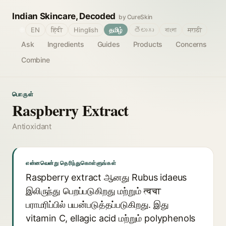
Indian Skincare, Decoded
by CureSkin
🌐
EN
हिंदी
Hinglish
தமிழ்
తెలుగు
বাংলা
मराठी
Ask
Ingredients
Guides
Products
Concerns
Combine
பொருள்
Raspberry Extract
Antioxidant
என்னவென்று தெரிந்துகொள்ளுங்கள்
Raspberry extract ஆனது Rubus idaeus
இலிருந்து பெறப்படுகிறது மற்றும் त्वचा
பராமரிப்பில் பயன்படுத்தப்படுகிறது. இது
vitamin C, ellagic acid மற்றும் polyphenols