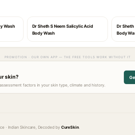
dy Wash
Dr Sheth S Neem Salicylic Acid
Dr Sheth 
Body Wash
Body Wa
PROMOTION · OUR OWN APP — THE FREE TOOLS WORK WITHOUT IT
our skin?
Ge
assessment factors in your skin type, climate and history.
ice · Indian Skincare, Decoded by
CureSkin
.