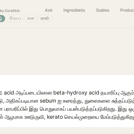
Ask
Ingredients
Guides
Produc
by CureSkin
ழ்
తెలుగు
বাংলা
मराठी
ylic acid அடிப்படையிலான beta-hydroxy acid தயாரிப்பு ஆக
ு, அதிகப்படியான sebum ஐ கரைத்து, துளைகளை சுத்தப்படுத்து
பராமரிப்பில் இது பொதுவாகப் பயன்படுத்தப்படுகிறது. இது ஒரு
ள் ஆழமாக ஊடுருவி, kerato செயல்முறையை மேம்படுத்துகிறத