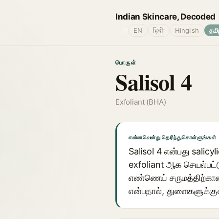
Indian Skincare, Decoded
🌐
EN
हिंदी
Hinglish
தமி
பொருள்
Salisol 4
Exfoliant (BHA)
என்னவென்று தெரிந்துகொள்ளுங்கள்
Salisol 4 என்பது salic
exfoliant ஆக செயல்பட்ட
எண்ணெய் சருமத்திற்கான 
என்பதால், துளைகளுக்கு