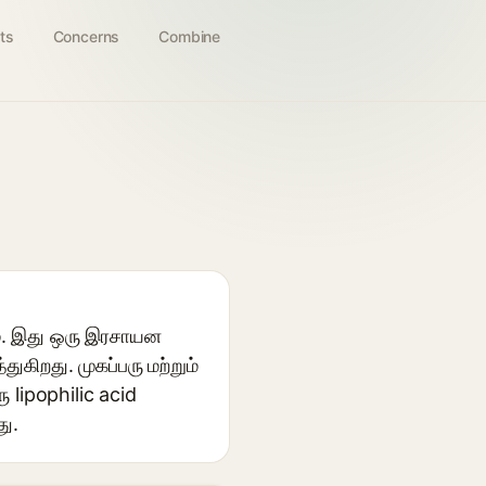
ts
Concerns
Combine
ும். இது ஒரு இரசாயன
கிறது. முகப்பரு மற்றும்
 lipophilic acid
ு.