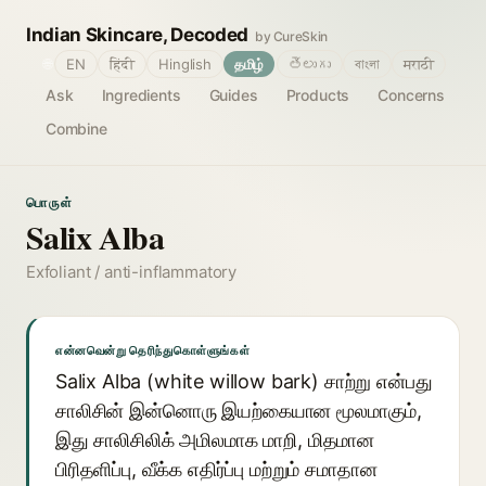
Indian Skincare, Decoded
by CureSkin
🌐
EN
हिंदी
Hinglish
தமிழ்
తెలుగు
বাংলা
मराठी
Ask
Ingredients
Guides
Products
Concerns
Combine
பொருள்
Salix Alba
Exfoliant / anti-inflammatory
என்னவென்று தெரிந்துகொள்ளுங்கள்
Salix Alba (white willow bark) சாற்று என்பது
சாலிசின் இன்னொரு இயற்கையான மூலமாகும்,
இது சாலிசிலிக் அமிலமாக மாறி, மிதமான
பிரிதளிப்பு, வீக்க எதிர்ப்பு மற்றும் சமாதான