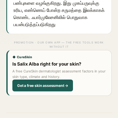
பண்புகளை வழங்குகிறது. இது முகப்பருவுக்கு
உரிய, எண்ணெய் போன்ற சருமத்தை இலக்காகக்
கொண்ட ஃபார்முலேசனிலில் பொதுவாக
பயன்படுத்தப்படுகிறது
PROMOTION · OUR OWN APP — THE FREE TOOLS WORK
WITHOUT IT
◆ CureSkin
Is Salix Alba right for your skin?
A free CureSkin dermatologist assessment factors in your
skin type, climate and history.
Get a free skin assessment →