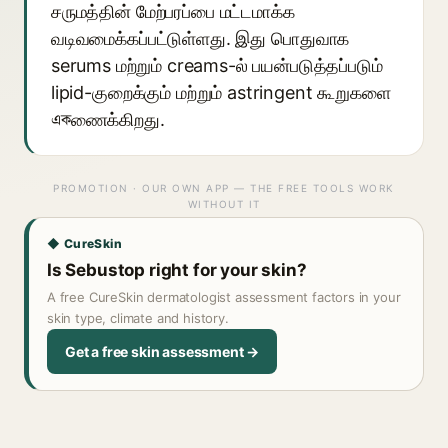
சருமத்தின் மேற்பரப்பை மட்டமாக்க
வடிவமைக்கப்பட்டுள்ளது. இது பொதுவாக
serums மற்றும் creams-ல் பயன்படுத்தப்படும்
lipid-குறைக்கும் மற்றும் astringent கூறுகளை
একணைக்கிறது.
PROMOTION · OUR OWN APP — THE FREE TOOLS WORK
WITHOUT IT
◆ CureSkin
Is Sebustop right for your skin?
A free CureSkin dermatologist assessment factors in your
skin type, climate and history.
Get a free skin assessment →