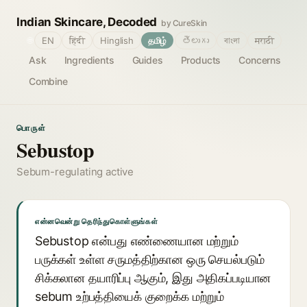
Indian Skincare, Decoded
by CureSkin
🌐
EN
हिंदी
Hinglish
தமிழ்
తెలుగు
বাংলা
मराठी
Ask
Ingredients
Guides
Products
Concerns
Combine
பொருள்
Sebustop
Sebum-regulating active
என்னவென்று தெரிந்துகொள்ளுங்கள்
Sebustop என்பது எண்ணையான மற்றும்
பருக்கள் உள்ள சருமத்திற்கான ஒரு செயல்படும்
சிக்கலான தயாரிப்பு ஆகும், இது அதிகப்படியான
sebum உற்பத்தியைக் குறைக்க மற்றும்