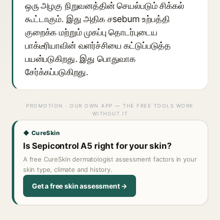
ஒரு அழகு நிறுவனத்தின் செயல்படும் சிக்கல்
கூட்டாகும். இது அதிக சsebum உற்பத்தி
குறைக்க மற்றும் முகப்பு தொடர்புடைய
பாக்டீரியாவின் வளர்ச்சியை கட்டுப்படுத்த
பயன்படுகிறது. இது பொதுவாக
சேர்க்கப்படுகிறது.
PROMOTION · OUR OWN APP — THE FREE TOOLS WORK
WITHOUT IT
◆ CureSkin
Is Sepicontrol A5 right for your skin?
A free CureSkin dermatologist assessment factors in your
skin type, climate and history.
Get a free skin assessment →