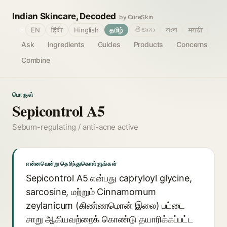
Indian Skincare, Decoded
by CureSkin
🌐
EN
हिंदी
Hinglish
தமிழ்
తెలుగు
বাংলা
मराठी
Ask
Ingredients
Guides
Products
Concerns
Combine
பொருள்
Sepicontrol A5
Sebum-regulating / anti-acne active
என்னவென்று தெரிந்துகொள்ளுங்கள்
Sepicontrol A5 என்பது capryloyl glycine,
sarcosine, மற்றும் Cinnamomum
zeylanicum (கிண்ணமொன் இலை) பட்டை
சாறு ஆகியவற்றைக் கொண்டு தயாரிக்கப்பட்ட