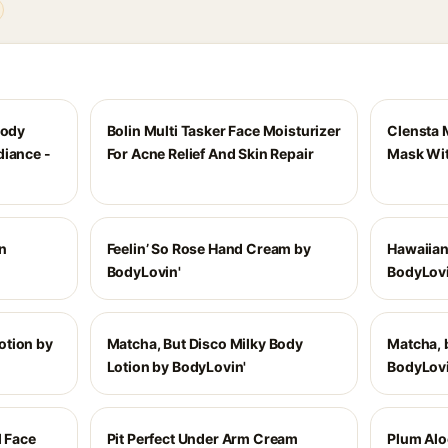
Body
Bolin Multi Tasker Face Moisturizer
Clensta 
diance -
For Acne Relief And Skin Repair
Mask Wit
n
Feelin’ So Rose Hand Cream by
Hawaiian
BodyLovin'
BodyLovi
otion by
Matcha, But Disco Milky Body
Matcha, b
Lotion by BodyLovin'
BodyLovi
l Face
Pit Perfect Under Arm Cream
Plum Alo