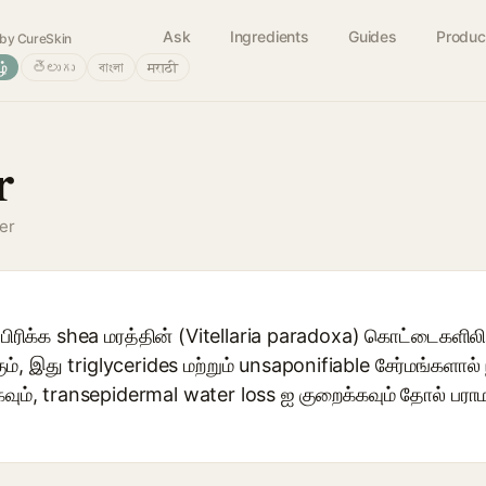
Ask
Ingredients
Guides
Produc
by CureSkin
ழ்
తెలుగు
বাংলা
मराठी
r
er
ிரிக்க shea மரத்தின் (Vitellaria paradoxa) கொட்டைகளிலிரு
், இது triglycerides மற்றும் unsaponifiable சேர்மங்களால்
ம், transepidermal water loss ஐ குறைக்கவும் தோல் பராமரி