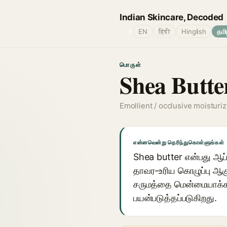
Indian Skincare, Decoded
🌐
EN
हिंदी
Hinglish
தமி
பொருள்
Shea Butte
Emollient / occlusive moisturiz
என்னவென்று தெரிந்துகொள்ளுங்கள்
Shea butter என்பது ஆப்ப
தாவர-உரிய கொழுப்பு ஆகும
சருமத்தை மென்மையாக்கவு
பயன்படுத்தப்படுகிறது.