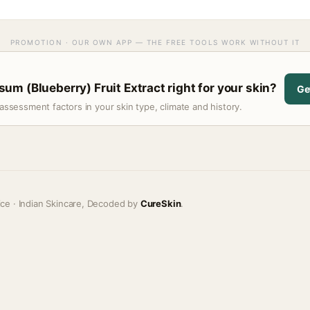
PROMOTION · OUR OWN APP — THE FREE TOOLS WORK WITHOUT IT
m (Blueberry) Fruit Extract right for your skin?
Ge
assessment factors in your skin type, climate and history.
ice · Indian Skincare, Decoded by
CureSkin
.