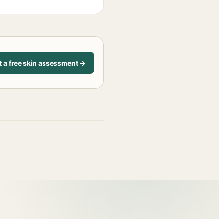
t a free skin assessment →