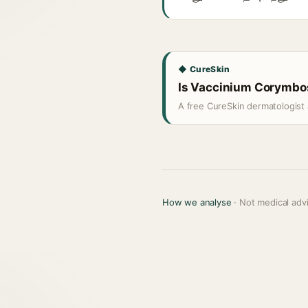
◆ CureSkin
Is Vaccinium Corymbosu
A free CureSkin dermatologist 
How we analyse
· Not medical adv