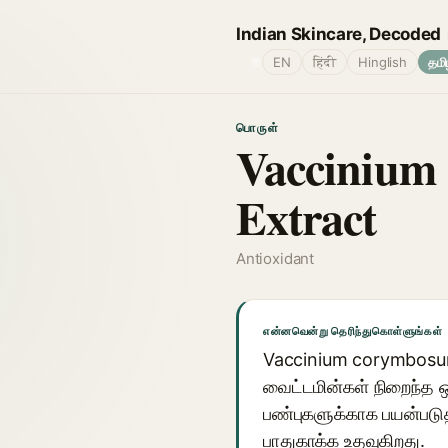
Indian Skincare, Decoded
🌐
EN
हिंदी
Hinglish
தமி
பொருள்
Vaccinium
Extract
Antioxidant
என்னவென்று தெரிந்துகொள்ளுங்கள்
Vaccinium corymbosum 
வைட்டமின்கள் நிறைந்த ஒர
பண்புகளுக்காக பயன்படுத்
பாதுகாக்க உதவுகிறது.