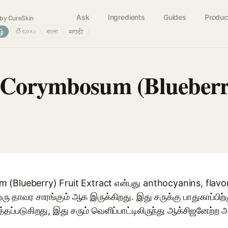
Ask
Ingredients
Guides
Produc
by CureSkin
ழ்
తెలుగు
বাংলা
मराठी
 Corymbosum (Blueberry
(Blueberry) Fruit Extract என்பது anthocyanins, flavon
ு தாவர சாரங்கும் ஆக இருக்கிறது. இது சருக்கு பாதுகாப்பிற்
தப்படுகிறது, இது சரும் வெளிப்பாட்டிலிருந்து ஆக்சிஜனேற்ற அ