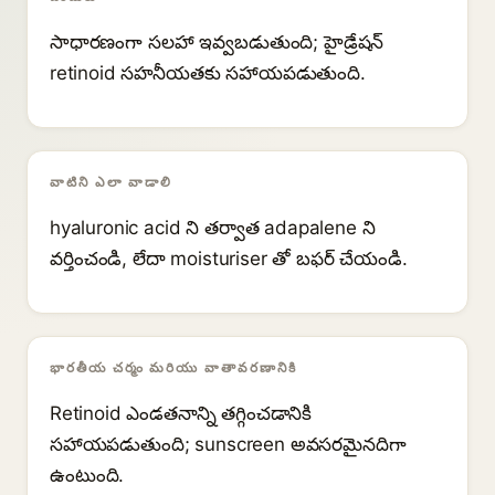
సాధారణంగా సలహా ఇవ్వబడుతుంది; హైడ్రేషన్
retinoid సహనీయతకు సహాయపడుతుంది.
వాటిని ఎలా వాడాలి
hyaluronic acid ని తర్వాత adapalene ని
వర్తించండి, లేదా moisturiser తో బఫర్ చేయండి.
భారతీయ చర్మం మరియు వాతావరణానికి
Retinoid ఎండతనాన్ని తగ్గించడానికి
సహాయపడుతుంది; sunscreen అవసరమైనదిగా
ఉంటుంది.