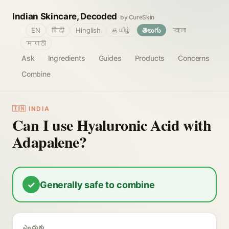
Indian Skincare, Decoded
by CureSkin
🌐
EN
हिंदी
Hinglish
தமிழ்
తెలుగు
বাংলা
मराठी
Ask
Ingredients
Guides
Products
Concerns
Combine
🇮🇳 INDIA
Can I use Hyaluronic Acid with
Adapalene?
✓
Generally safe to combine
ఎందుకు