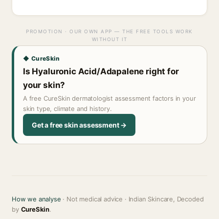
PROMOTION · OUR OWN APP — THE FREE TOOLS WORK
WITHOUT IT
◆ CureSkin
Is Hyaluronic Acid/Adapalene right for
your skin?
A free CureSkin dermatologist assessment factors in your
skin type, climate and history.
Get a free skin assessment →
How we analyse
· Not medical advice · Indian Skincare, Decoded
by
CureSkin
.