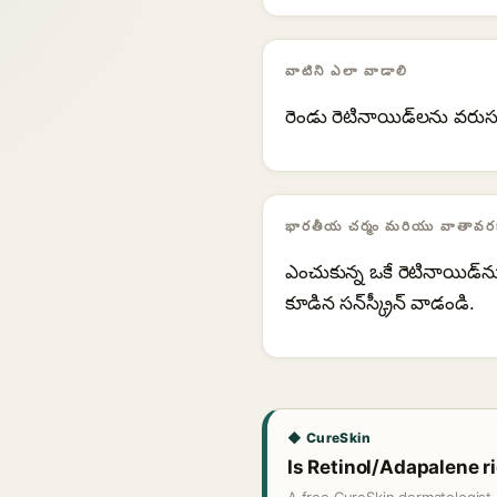
వాటిని ఎలా వాడాలి
రెండు రెటినాయిడ్‌లను వరుస
భారతీయ చర్మం మరియు వాతావరణ
ఎంచుకున్న ఒకే రెటినాయిడ్‌న
కూడిన సన్‌స్క్రీన్ వాడండి.
◆ CureSkin
Is Retinol/Adapalene ri