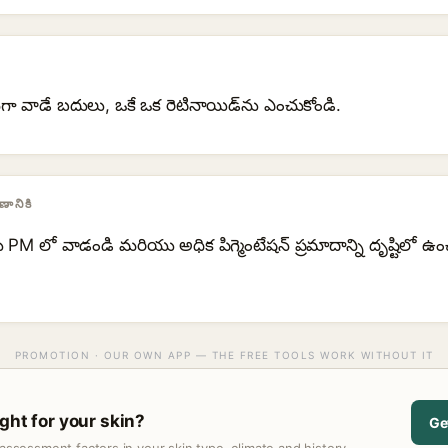
గా వాడే బదులు, ఒకే ఒక రెటినాయిడ్‌ను ఎంచుకోండి.
ానికి
ు PM లో వాడండి మరియు అధిక పిగ్మెంటేషన్ ప్రమాదాన్ని దృష్టిలో ఉ
PROMOTION · OUR OWN APP — THE FREE TOOLS WORK WITHOUT IT
ght for your skin?
Ge