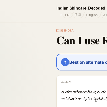
Indian Skincare, Decoded
🌐
EN
हिंदी
Hinglish
தம
🇮🇳 INDIA
Can I use 
⇄
Best on alternate 
ఎందుకు
రెండూ రెటినాయిడ్‌లు; రెం
అనవసరంగా పునరావృతమవుత