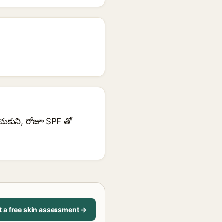
ంచుకుని, రోజూ SPF తో
t a free skin assessment →