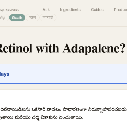
Ask
Ingredients
Guides
Produc
by CureSkin
ிழ்
తెలుగు
বাংলা
मराठी
Retinol with Adapalene?
days
డు రెటినాయిడ్‌లను ఒకేసారి వాడటం సాధారణంగా నిరుత్సాహపరచబడు
ాయి మరియు చర్మ చికాకును పెంచుతాయి.