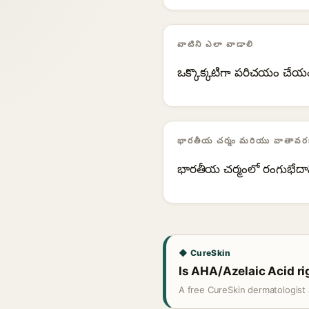
వాటిని ఎలా వాడాలి
ఒక్కొక్కటిగా పరిచయం చేయం
భారతీయ చర్మం మరియు వాతావరణ
భారతీయ చర్మంలో రంగుభేదాన్
◆ CureSkin
Is AHA/Azelaic Acid ri
A free CureSkin dermatologist 