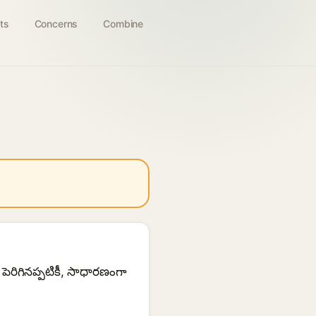
ts
Concerns
Combine
ెరిగినప్పటికీ, సాధారణంగా