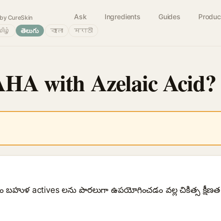
Ask
Ingredients
Guides
Produc
by CureSkin
ிழ்
తెలుగు
বাংলা
मराठी
AHA with Azelaic Acid?
రం బహుళ actives లను పొరలుగా ఉపయోగించడం వల్ల చికిత్స క్షీణత ప