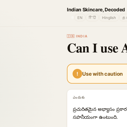
Indian Skincare, Decoded
🌐
EN
हिंदी
Hinglish
தம
🇮🇳 INDIA
Can I use 
!
Use with caution
ఎందుకు
ప్రచురితమైన అభ్యాసం ప్రకా
సహనీయంగా ఉంటుంది.