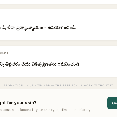
డి, లేదా ప్రత్యామ్నాయంగా ఉపయోగించండి.
ానికి
ని తీవ్రతరం చేయే చికిత్సక్షీణతను గమనించండి.
PROMOTION · OUR OWN APP — THE FREE TOOLS WORK WITHOUT IT
ght for your skin?
Ge
assessment factors in your skin type, climate and history.