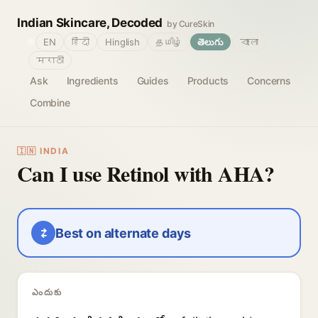
Indian Skincare, Decoded
by CureSkin
🌐
EN
हिंदी
Hinglish
தமிழ்
తెలుగు
বাংলা
मराठी
Ask
Ingredients
Guides
Products
Concerns
Combine
🇮🇳 INDIA
Can I use Retinol with AHA?
⇄
Best on alternate days
ఎందుకు