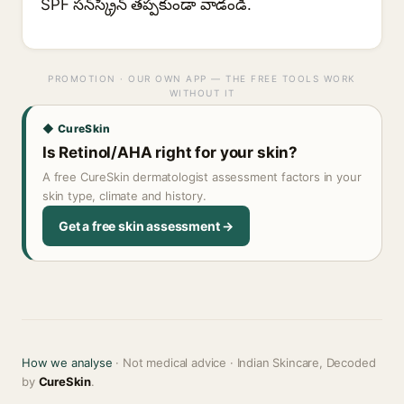
SPF సన్‌స్క్రీన్ తప్పకుండా వాడండి.
PROMOTION · OUR OWN APP — THE FREE TOOLS WORK
WITHOUT IT
◆ CureSkin
Is Retinol/AHA right for your skin?
A free CureSkin dermatologist assessment factors in your
skin type, climate and history.
Get a free skin assessment →
How we analyse
· Not medical advice · Indian Skincare, Decoded
by
CureSkin
.