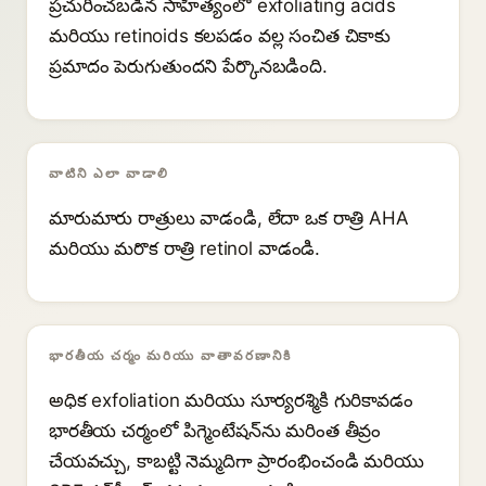
ప్రచురించబడిన సాహిత్యంలో exfoliating acids
మరియు retinoids కలపడం వల్ల సంచిత చికాకు
ప్రమాదం పెరుగుతుందని పేర్కొనబడింది.
వాటిని ఎలా వాడాలి
మారుమారు రాత్రులు వాడండి, లేదా ఒక రాత్రి AHA
మరియు మరొక రాత్రి retinol వాడండి.
భారతీయ చర్మం మరియు వాతావరణానికి
అధిక exfoliation మరియు సూర్యరశ్మికి గురికావడం
భారతీయ చర్మంలో పిగ్మెంటేషన్‌ను మరింత తీవ్రం
చేయవచ్చు, కాబట్టి నెమ్మదిగా ప్రారంభించండి మరియు