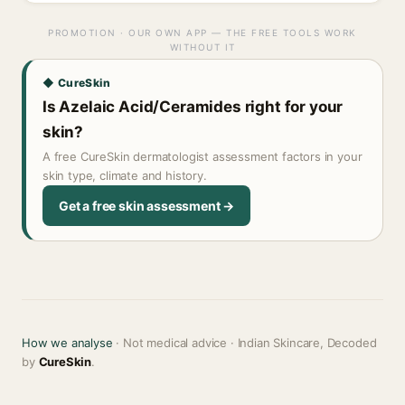
PROMOTION · OUR OWN APP — THE FREE TOOLS WORK
WITHOUT IT
◆ CureSkin
Is Azelaic Acid/Ceramides right for your
skin?
A free CureSkin dermatologist assessment factors in your
skin type, climate and history.
Get a free skin assessment →
How we analyse
· Not medical advice · Indian Skincare, Decoded
by
CureSkin
.