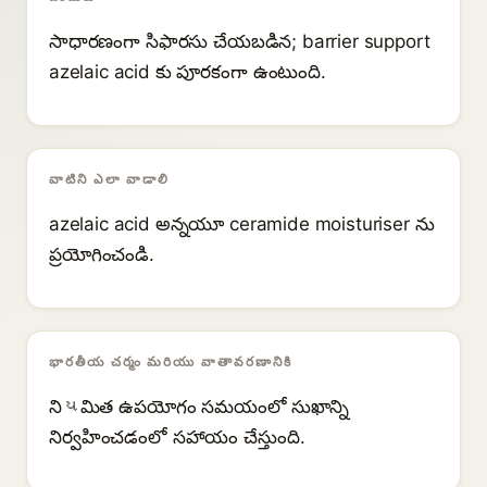
సాధారణంగా సిఫారసు చేయబడిన; barrier support
azelaic acid కు పూరకంగా ఉంటుంది.
వాటిని ఎలా వాడాలి
azelaic acid అన్నయూ ceramide moisturiser ను
ప్రయోగించండి.
భారతీయ చర్మం మరియు వాతావరణానికి
నిયమిత ఉపయోగం సమయంలో సుఖాన్ని
నిర్వహించడంలో సహాయం చేస్తుంది.