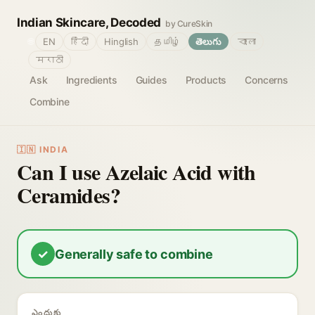
Indian Skincare, Decoded
by CureSkin
🌐
EN
हिंदी
Hinglish
தமிழ்
తెలుగు
বাংলা
मराठी
Ask
Ingredients
Guides
Products
Concerns
Combine
🇮🇳 INDIA
Can I use Azelaic Acid with
Ceramides?
✓
Generally safe to combine
ఎందుకు