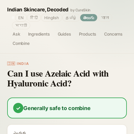
Indian Skincare, Decoded
by CureSkin
🌐
EN
हिंदी
Hinglish
தமிழ்
తెలుగు
বাংলা
मराठी
Ask
Ingredients
Guides
Products
Concerns
Combine
🇮🇳 INDIA
Can I use Azelaic Acid with
Hyaluronic Acid?
✓
Generally safe to combine
ఎందుకు