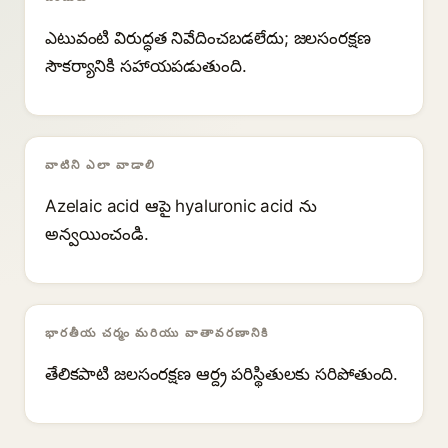
ఎటువంటి విరుద్ధత నివేదించబడలేదు; జలసంరక్షణ
సౌకర్యానికి సహాయపడుతుంది.
వాటిని ఎలా వాడాలి
Azelaic acid ఆపై hyaluronic acid ను
అన్వయించండి.
భారతీయ చర్మం మరియు వాతావరణానికి
తేలికపాటి జలసంరక్షణ ఆర్ద్ర పరిస్థితులకు సరిపోతుంది.