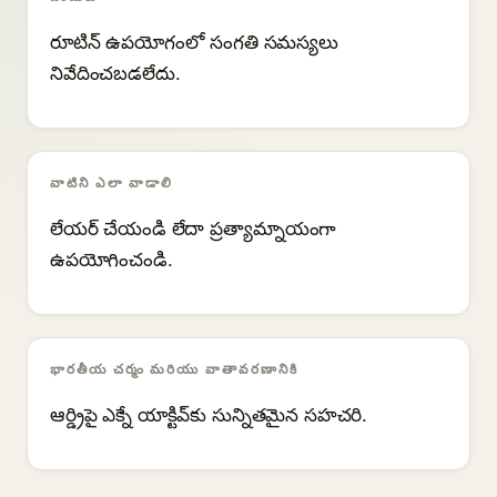
రూటిన్ ఉపయోగంలో సంగతి సమస్యలు
నివేదించబడలేదు.
వాటిని ఎలా వాడాలి
లేయర్ చేయండి లేదా ప్రత్యామ్నాయంగా
ఉపయోగించండి.
భారతీయ చర్మం మరియు వాతావరణానికి
ఆర్డ్రిపై ఎక్నే యాక్టివ్‌కు సున్నితమైన సహచరి.