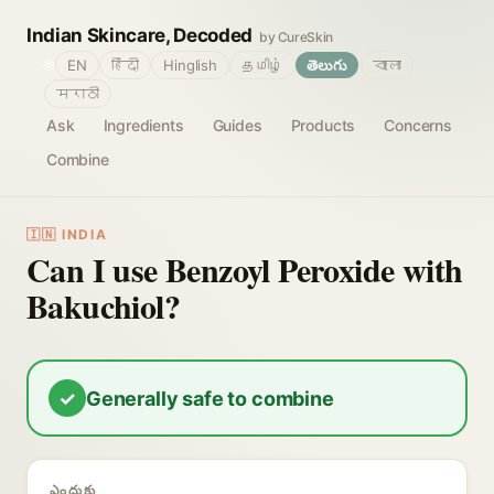
Indian Skincare, Decoded
by CureSkin
🌐
EN
हिंदी
Hinglish
தமிழ்
తెలుగు
বাংলা
मराठी
Ask
Ingredients
Guides
Products
Concerns
Combine
🇮🇳 INDIA
Can I use Benzoyl Peroxide with
Bakuchiol?
✓
Generally safe to combine
ఎందుకు