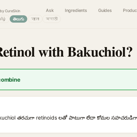
Ask
Ingredients
Guides
Produc
by CureSkin
ிழ்
తెలుగు
বাংলা
मराठी
Retinol with Bakuchiol?
 combine
bakuchiol తరచుగా retinoids లతో పాటుగా లేదా కోమల సహచరుడ