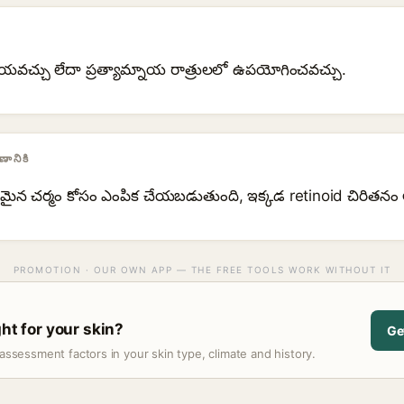
చేయవచ్చు లేదా ప్రత్యామ్నాయ రాత్రులలో ఉపయోగించవచ్చు.
ానికి
తమైన చర్మం కోసం ఎంపిక చేయబడుతుంది, ఇక్కడ retinoid చిరితనం
PROMOTION · OUR OWN APP — THE FREE TOOLS WORK WITHOUT IT
ght for your skin?
Ge
assessment factors in your skin type, climate and history.