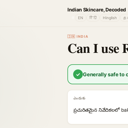
Indian Skincare, Decoded
🌐
EN
हिंदी
Hinglish
தம
🇮🇳 INDIA
Can I use 
✓
Generally safe to
ఎందుకు
ప్రచురితమైన నివేదికలలో 