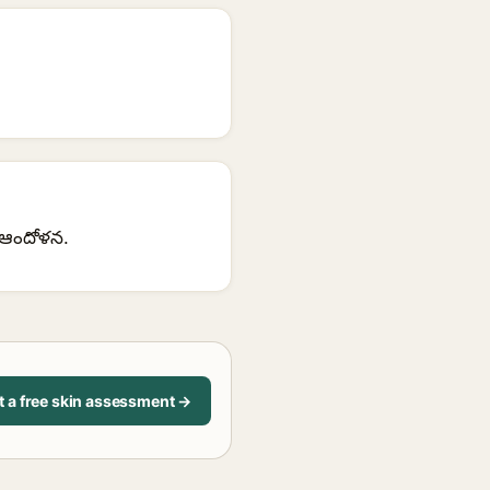
 ఆందోళన.
t a free skin assessment →