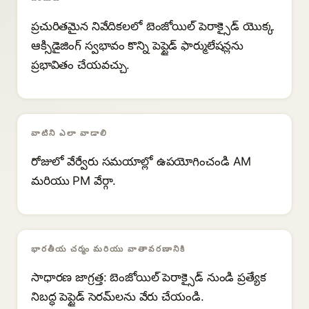
ప్రచురితమైన నివేదికలలో బెంజోయిల్ పెరాక్సైడ్ యొక్క
ఆక్సిడైజింగ్ స్వభావం కొన్ని పెప్టైడ్ ఫార్ములేషన్లను
ప్రభావితం చేయవచ్చు.
వాటిని ఎలా వాడాలి
రోజులో వేర్వేరు సమయాల్లో ఉపయోగించండి AM
మరియు PM వేర్గా.
భారతీయ చర్మం మరియు వాతావరణానికి
సాధారణ జాగ్రత్త: బెంజోయిల్ పెరాక్సైడ్ నుండి ప్రత్యేక
నిబద్ధ పెప్టైడ్ సెరమ్‌లను వేరు చేయండి.