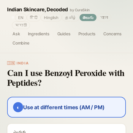
Indian Skincare, Decoded
by CureSkin
🌐
EN
हिंदी
Hinglish
தமிழ்
తెలుగు
বাংলা
मराठी
Ask
Ingredients
Guides
Products
Concerns
Combine
🇮🇳 INDIA
Can I use Benzoyl Peroxide with
Peptides?
◐
Use at different times (AM / PM)
ఎందుకు