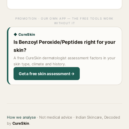
PROMOTION · OUR OWN APP — THE FREE TOOLS WORK
WITHOUT IT
◆ CureSkin
Is Benzoyl Peroxide/Peptides right for your
skin?
A free CureSkin dermatologist assessment factors in your
skin type, climate and history.
Get a free skin assessment →
How we analyse
· Not medical advice · Indian Skincare, Decoded
by
CureSkin
.