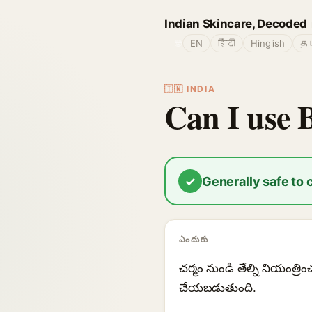
Indian Skincare, Decoded
🌐
EN
हिंदी
Hinglish
தம
🇮🇳 INDIA
Can I use 
✓
Generally safe to
ఎందుకు
చర్మం నుండి తేల్ని నియంత
చేయబడుతుంది.