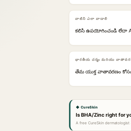
వాటిని ఎలా వాడాలి
కలిసి ఉపయోగించండి లేదా AM
భారతీయ చర్మం మరియు వాతావరణ
తేమ యుక్త వాతావరణం కోస
◆ CureSkin
Is BHA/Zinc right for y
A free CureSkin dermatologist 