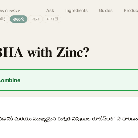
Ask
Ingredients
Guides
Produc
by CureSkin
ிழ்
తెలుగు
বাংলা
मराठी
BHA with Zinc?
 combine
్రించడానికి మరియు ముఖ్యమైన రుగ్మత నిపుణుల రూటీన్‌లలో సాధా