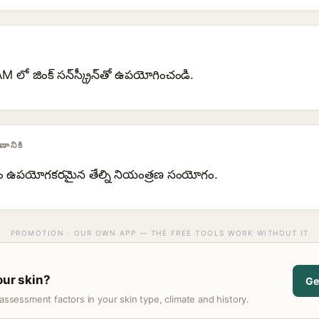
 లో జింక్ సన్‌స్క్రీన్‌తో ఉపయోగించండి.
ానికి
ం ఉపయోగకరమైన తేల్ని నియంత్రణ సంయోగం.
PROMOTION · OUR OWN APP — THE FREE TOOLS WORK WITHOUT IT
our skin?
Ge
assessment factors in your skin type, climate and history.