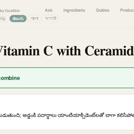
Ask
Ingredients
Guides
Produc
by CureSkin
ிழ்
తెలుగు
বাংলা
मराठी
Vitamin C with Ceramid
 combine
తుంది; అడ్డంకి పదార్థాలు యాంటియాక్సిడెంట్‌లతో బాగా కలిసిపో