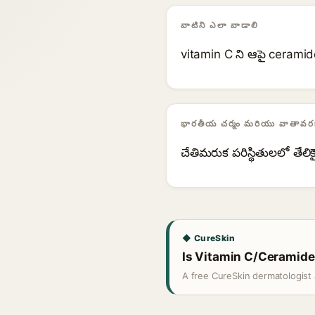
వాటిని ఎలా వాడాలి
vitamin C ని ఆపై ceramide
భారతీయ చర్మం మరియు వాతావరణ
చేతిమరుక పరిస్థితులలో తేల
◆ CureSkin
Is Vitamin C/Ceramides
A free CureSkin dermatologist 