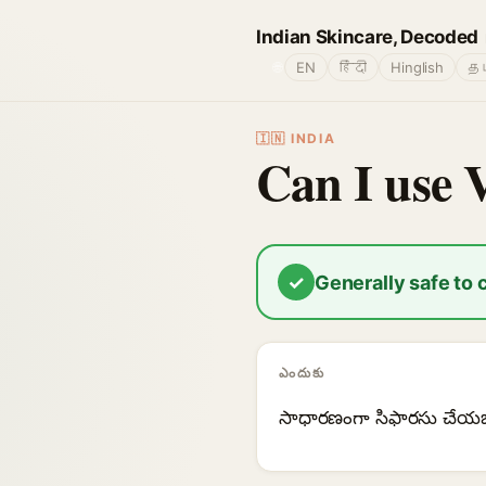
Indian Skincare, Decoded
🌐
EN
हिंदी
Hinglish
தம
🇮🇳 INDIA
Can I use 
✓
Generally safe to
ఎందుకు
సాధారణంగా సిఫారసు చేయబడు