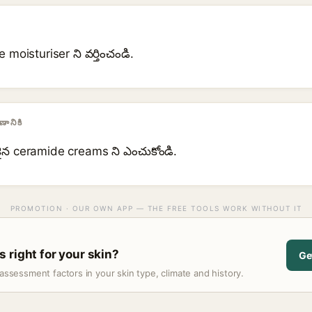
 moisturiser ని వర్తించండి.
ానికి
ికైన ceramide creams ని ఎంచుకోండి.
PROMOTION · OUR OWN APP — THE FREE TOOLS WORK WITHOUT IT
 right for your skin?
Ge
assessment factors in your skin type, climate and history.