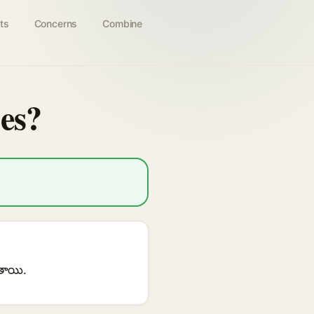
ts
Concerns
Combine
es?
తాయి.