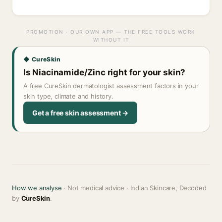
PROMOTION · OUR OWN APP — THE FREE TOOLS WORK
WITHOUT IT
◆ CureSkin
Is Niacinamide/Zinc right for your skin?
A free CureSkin dermatologist assessment factors in your
skin type, climate and history.
Get a free skin assessment →
How we analyse
· Not medical advice · Indian Skincare, Decoded
by
CureSkin
.