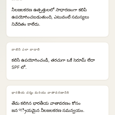
నీలజలకరణ ఉత్పత్తులలో సాధారణంగా కలిపి
ఉపయోగించబడుతుంది, ఎటువంటి సమస్యలు
నివేదితం కాలేదు.
వాటిని ఎలా వాడాలి
కలిసి ఉపయోగించండి, తరచుగా ఒకే సెరూమ్ లేదా
SPF లో.
భారతీయ చర్మం మరియు వాతావరణానికి
తేమ కలిగిన భారతీయ వాతావరణం కోసం
జనপ్రియమైన నీలజలకరణ సమన్వయం.