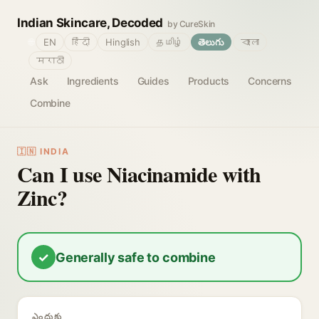
Indian Skincare, Decoded
by CureSkin
🌐
EN
हिंदी
Hinglish
தமிழ்
తెలుగు
বাংলা
मराठी
Ask
Ingredients
Guides
Products
Concerns
Combine
🇮🇳 INDIA
Can I use Niacinamide with
Zinc?
✓
Generally safe to combine
ఎందుకు