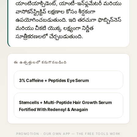
యాంటియాక్సిడెంట్, యాంటీ-ఇన్‌ఫ్లమేటరీ మరియు
వాసోకన్‌స్ట్రిక్టివ్ లక్షణాల కోసం శీర్షకంగా
ఉపయోగించబడుతుంది. ఇది తరచుగా ఫొబ్బిన్‌నెస్
మరియు చీకటి యొక్క లక్ష్యంగా నిర్ణీత
సూత్రీకరణలలో చేర్చబడుతుంది.
ఈ ఉత్పత్తులలో కనుగొనబడింది
3% Caffeine + Peptides Eye Serum
Stemcells + Multi-Peptide Hair Growth Serum
Fortified With Redensyl & Anagain
PROMOTION · OUR OWN APP — THE FREE TOOLS WORK