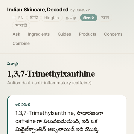
Indian Skincare, Decoded
by CureSkin
🌐
EN
हिंदी
Hinglish
தமிழ்
తెలుగు
বাংলা
मराठी
Ask
Ingredients
Guides
Products
Concerns
Combine
పదార్థం
1,3,7-Trimethylxanthine
Antioxidant / anti-inflammatory (caffeine)
ఇది ఏమిటి
1,3,7-Trimethylxanthine, సాధారణంగా
caffeine గా పిలువబడుతుంది, ఇది ఒక
మిథైల్‌క్సాంతిన్ ఆల్కలాయిడ్ ఇది యొక్క