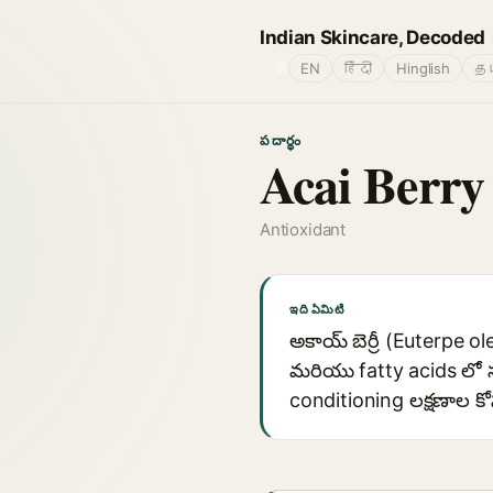
Indian Skincare, Decoded
🌐
EN
हिंदी
Hinglish
தம
పదార్థం
Acai Berry
Antioxidant
ఇది ఏమిటి
అకాయ్ బెర్రీ (Euterpe 
మరియు fatty acids లో స
conditioning లక్షణాల క