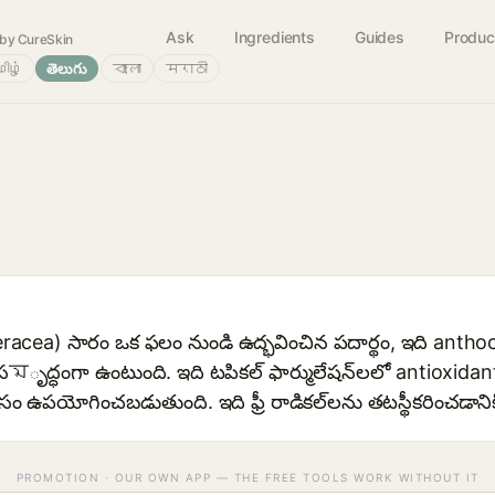
Ask
Ingredients
Guides
Produc
by CureSkin
ிழ்
తెలుగు
বাংলা
मराठी
oleracea) సారం ఒక ఫలం నుండి ఉద్భవించిన పదార్థం, ఇది anth
মృద్ధంగా ఉంటుంది. ఇది టపికల్ ఫార్ములేషన్‌లలో antioxida
ోసం ఉపయోగించబడుతుంది. ఇది ఫ్రీ రాడికల్‌లను తటస్థీకరించడా
PROMOTION · OUR OWN APP — THE FREE TOOLS WORK WITHOUT IT