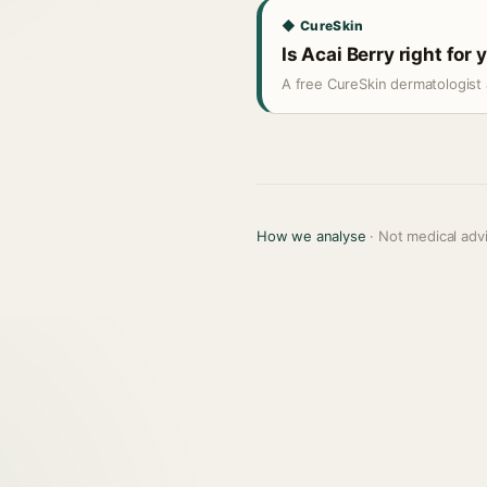
◆ CureSkin
Is Acai Berry right for 
A free CureSkin dermatologist 
How we analyse
· Not medical adv