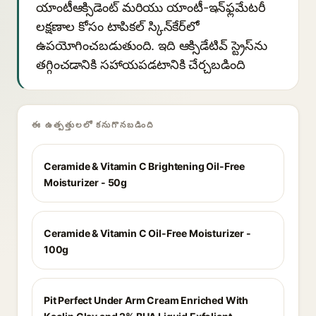
యాంటీఆక్సిడెంట్ మరియు యాంటీ-ఇన్‌ఫ్లమేటరీ
లక్షణాల కోసం టాపికల్ స్కిన్‌కేర్‌లో
ఉపయోగించబడుతుంది. ఇది ఆక్సిడేటివ్ స్ట్రెస్‌ను
తగ్గించడానికి సహాయపడటానికి చేర్చబడింది
ఈ ఉత్పత్తులలో కనుగొనబడింది
Ceramide & Vitamin C Brightening Oil-Free
Moisturizer - 50g
Ceramide & Vitamin C Oil-Free Moisturizer -
100g
Pit Perfect Under Arm Cream Enriched With