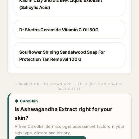
Kaolin Clay and 2% BHA Liquid Exfoliant
(Salicylic Acid)
Dr Sheths Ceramide Vitamin C Oil 50G
Soulflower Shining Sandalwood Soap For
Protection Tan Removal 100 G
PROMOTION · OUR OWN APP — THE FREE TOOLS WORK
WITHOUT IT
◆ CureSkin
Is Ashwagandha Extract right for your
skin?
A free CureSkin dermatologist assessment factors in your
skin type, climate and history.