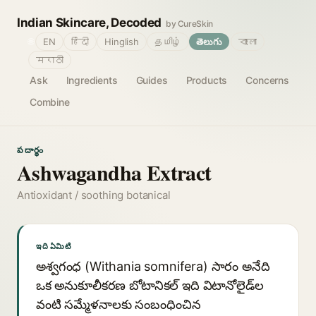
Indian Skincare, Decoded
by CureSkin
🌐
EN
हिंदी
Hinglish
தமிழ்
తెలుగు
বাংলা
मराठी
Ask
Ingredients
Guides
Products
Concerns
Combine
పదార్థం
Ashwagandha Extract
Antioxidant / soothing botanical
ఇది ఏమిటి
అశ్వగంధ (Withania somnifera) సారం అనేది
ఒక అనుకూలీకరణ బోటానికల్ ఇది విటానోలైడ్‌ల
వంటి సమ్మేళనాలకు సంబంధించిన