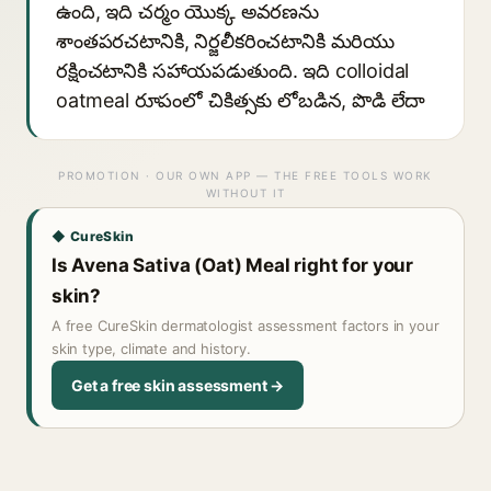
ఉంది, ఇది చర్మం యొక్క అవరణను
శాంతపరచటానికి, నిర్జలీకరించటానికి మరియు
రక్షించటానికి సహాయపడుతుంది. ఇది colloidal
oatmeal రూపంలో చికిత్సకు లోబడిన, పొడి లేదా
PROMOTION · OUR OWN APP — THE FREE TOOLS WORK
WITHOUT IT
◆ CureSkin
Is Avena Sativa (Oat) Meal right for your
skin?
A free CureSkin dermatologist assessment factors in your
skin type, climate and history.
Get a free skin assessment →