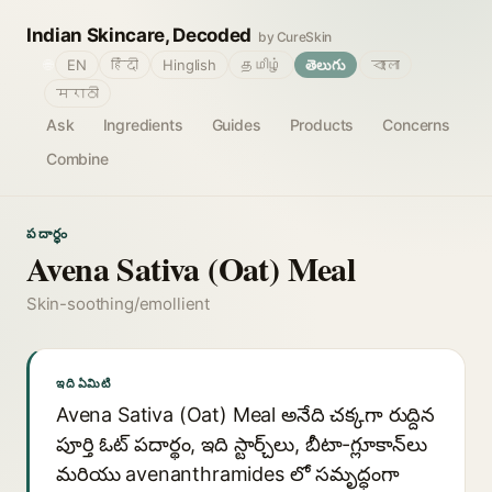
Indian Skincare, Decoded
by CureSkin
🌐
EN
हिंदी
Hinglish
தமிழ்
తెలుగు
বাংলা
मराठी
Ask
Ingredients
Guides
Products
Concerns
Combine
పదార్థం
Avena Sativa (Oat) Meal
Skin-soothing/emollient
ఇది ఏమిటి
Avena Sativa (Oat) Meal అనేది చక్కగా రుద్దిన
పూర్తి ఓట్ పదార్థం, ఇది స్టార్చ్‌లు, బీటా-గ్లూకాన్‌లు
మరియు avenanthramides లో సమృద్ధంగా