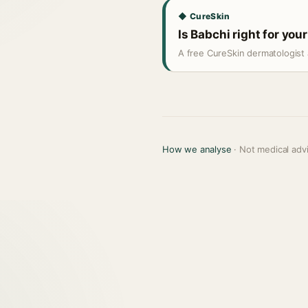
◆ CureSkin
Is Babchi right for you
A free CureSkin dermatologist 
How we analyse
· Not medical adv