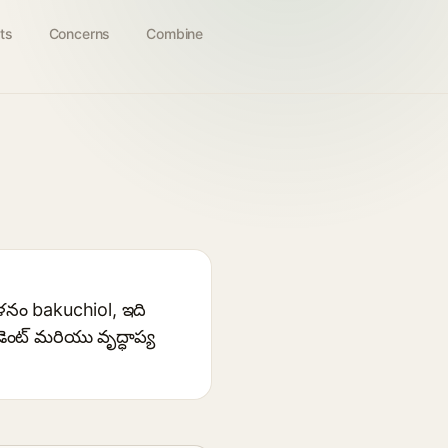
ts
Concerns
Combine
ేళనం bakuchiol, ఇది
ంట్ మరియు వృద్ధాప్య