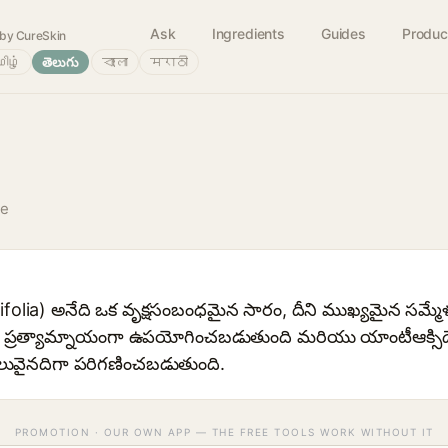
Ask
Ingredients
Guides
Produc
by CureSkin
ிழ்
తెలుగు
বাংলা
मराठी
ve
ifolia) అనేది ఒక వృక్షసంబంధమైన సారం, దీని ముఖ్యమైన సమ్మ
ిత ప్రత్యామ్నాయంగా ఉపయోగించబడుతుంది మరియు యాంటీఆక్సిడె
విలువైనదిగా పరిగణించబడుతుంది.
PROMOTION · OUR OWN APP — THE FREE TOOLS WORK WITHOUT IT