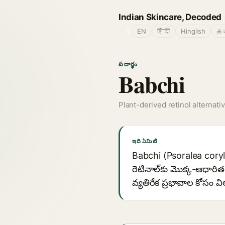
Indian Skincare, Decoded
🌐
EN
हिंदी
Hinglish
தம
పదార్థం
Babchi
Plant-derived retinol alternati
ఇది ఏమిటి
Babchi (Psoralea coryl
రెటినాల్‌కు మొక్క-ఆధార
వ్యతిరేక ప్రభావాల కోసం 