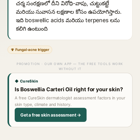
చర్మ సంరక్షణలో దీని విరోధి-వాపు, చుట్టుకట్టే
మరియు సువాసన లక్షణాల కోసం ఉపయోగిస్తారు.
ఇది boswellic acids మరియు terpenes లను
కలిగి ఉంటుంది
🍄 Fungal-acne trigger
PROMOTION · OUR OWN APP — THE FREE TOOLS WORK
WITHOUT IT
◆ CureSkin
Is Boswellia Carteri Oil right for your skin?
A free CureSkin dermatologist assessment factors in your
skin type, climate and history.
Get a free skin assessment →