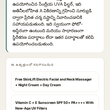
ఉపయోగించిన సేంద్రీయ UVA ఫిల్టర్, ఇది
అతినీలలోహిత A వికిరణాన్ని గ్రహించి సూర్యుడి
ద్వారా ప్రేరిత చర్మ నష్టాన్ని నివారించడానికి
సహాయపడుతుంది. ఇది స్వయంగా ఫోటో-
అస్థిరంగా ఉంటుంది మరియు సాధారణంగా
స్థిరీకరణ పదార్థాలు లేదా ఇతర పదార్థాలతో కలిపి
ఉపయోగించబడుతుంది.
ఈ ఉత్పత్తులలో కనుగొనబడింది
Free SkinLift Electric Facial and Neck Massager
+ Night Cream + Day Cream
Vitamin C + E Sunscreen SPF 50+ PA++++ With
New-Age UV Filters