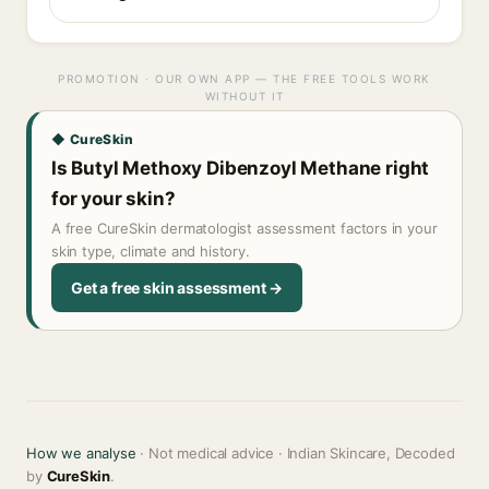
PROMOTION · OUR OWN APP — THE FREE TOOLS WORK
WITHOUT IT
◆ CureSkin
Is Butyl Methoxy Dibenzoyl Methane right
for your skin?
A free CureSkin dermatologist assessment factors in your
skin type, climate and history.
Get a free skin assessment →
How we analyse
· Not medical advice · Indian Skincare, Decoded
by
CureSkin
.