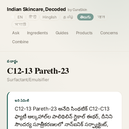
Indian Skincare, Decoded
by CureSkin
🌐
EN
हिंदी
Hinglish
தமிழ்
తెలుగు
বাংলা
मराठी
Ask
Ingredients
Guides
Products
Concerns
Combine
పదార్థం
C12-13 Pareth-23
Surfactant/Emulsifier
ఇది ఏమిటి
C12-13 Pareth-23 అనేది సింథటిక్ C12-C13
ఫ్యాటీ ఆల్కహాల్‌ల పాలిథిలిన్ గ్లైకాల్ ఈథర్, దీనిని
సౌందర్య సూత్రీకరణలలో నాన్‌ఐనిక్ సర్ఫ్యాక్టెంట్,