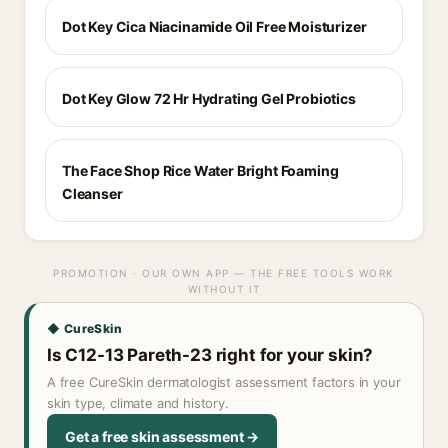
Dot Key Cica Niacinamide Oil Free Moisturizer
Dot Key Glow 72 Hr Hydrating Gel Probiotics
The Face Shop Rice Water Bright Foaming
Cleanser
PROMOTION · OUR OWN APP — THE FREE TOOLS WORK
WITHOUT IT
◆ CureSkin
Is C12-13 Pareth-23 right for your skin?
A free CureSkin dermatologist assessment factors in your
skin type, climate and history.
Get a free skin assessment →