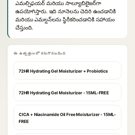
ఎమల్సిఫయర్ మరియు సాల్యూబిలైజర్‌గా
ఉపయోగిస్తారు. ఇది నూనెలను చెదిరి ఉంచడానికి
మరియు ఎమల్షన్‌లను స్థిరీకరించడానికి సహాయం
చేస్తుంది.
ఈ ఉత్పత్తులలో కనుగొనబడింది
72HR Hydrating Gel Moisturizer + Probiotics
72HR Hydrating Gel Moisturizer - 15ML-FREE
CICA + Niacinamide Oil Free Moisturizer - 15ML-
FREE