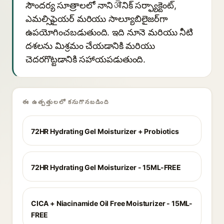
సౌందర్య సూత్రాలలో నానిओనిక్ సర్ఫ్యాక్టెంట్,
ఎమల్సిఫైయర్ మరియు సాల్యూబిలైజర్‌గా
ఉపయోగించబడుతుంది. ఇది నూనె మరియు నీటి
దశలను మిశ్రమం చేయడానికి మరియు
చెదరగొట్టడానికి సహాయపడుతుంది.
ఈ ఉత్పత్తులలో కనుగొనబడింది
72HR Hydrating Gel Moisturizer + Probiotics
72HR Hydrating Gel Moisturizer - 15ML-FREE
CICA + Niacinamide Oil Free Moisturizer - 15ML-
FREE