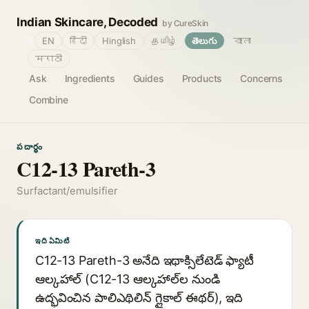
Indian Skincare, Decoded
by CureSkin
🌐
EN
हिंदी
Hinglish
தமிழ்
తెలుగు
বাংলা
मराठी
Ask
Ingredients
Guides
Products
Concerns
Combine
పదార్థం
C12-13 Pareth-3
Surfactant/emulsifier
ఇది ఏమిటి
C12-13 Pareth-3 అనేది ఇథాక్సిలేటెడ్ ఫ్యాటీ
ఆల్కహాల్ (C12-13 ఆల్కహాల్‌ల నుండి
ఉద్భవించిన పాలిఎథిలిన్ గ్లైకాల్ ఈథర్), ఇది