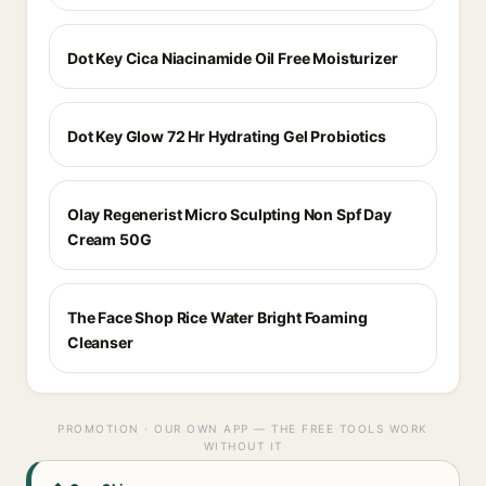
Dot Key Cica Niacinamide Oil Free Moisturizer
Dot Key Glow 72 Hr Hydrating Gel Probiotics
Olay Regenerist Micro Sculpting Non Spf Day
Cream 50G
The Face Shop Rice Water Bright Foaming
Cleanser
PROMOTION · OUR OWN APP — THE FREE TOOLS WORK
WITHOUT IT